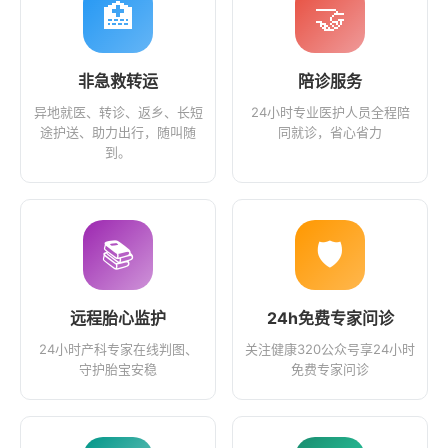
🏥
🤝
非急救转运
陪诊服务
异地就医、转诊、返乡、长短
24小时专业医护人员全程陪
途护送、助力出行，随叫随
同就诊，省心省力
到。
📚
🛡️
远程胎心监护
24h免费专家问诊
24小时产科专家在线判图、
关注健康320公众号享24小时
守护胎宝安稳
免费专家问诊