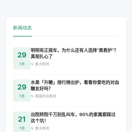
新闻动态
明明有正规车，为什么还有人选择“黑救护”？
29
真相扎心了
7月
📂 重大新闻
水果「升糖」排行榜出炉，看看你爱吃的对血
29
糖友好吗？
7月
📂 慢病防治新闻
出院转院千万别乱叫车，90%的家属都踩过
21
这个坑！
7月
📂 重大新闻